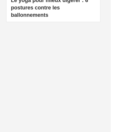
Le yoga pour mieux digérer : 6
postures contre les
ballonnements