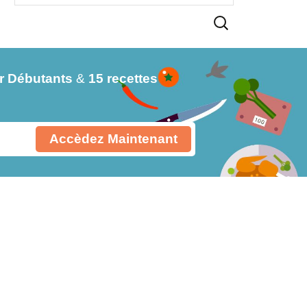
r Débutants
&
15 recettes
Accèdez Maintenant