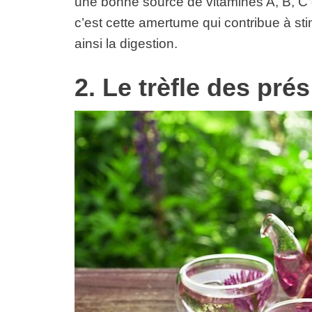
une bonne source de vitamines A, B, C e
c’est cette amertume qui contribue à stimu
ainsi la digestion.
2. Le trèfle des prés