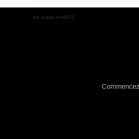
[ab-testing id=40622]
Commencez 