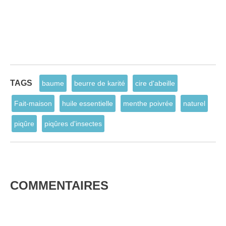
TAGS
baume
beurre de karité
cire d'abeille
Fait-maison
huile essentielle
menthe poivrée
naturel
piqûre
piqûres d'insectes
COMMENTAIRES