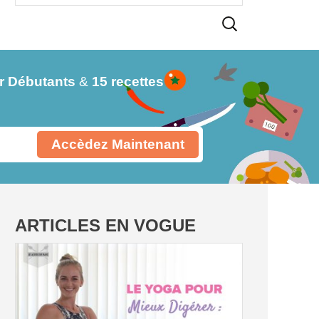
r Débutants
&
15 recettes
Accèdez Maintenant
ARTICLES EN VOGUE