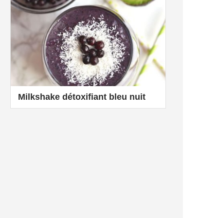
Milkshake détoxifiant bleu nuit