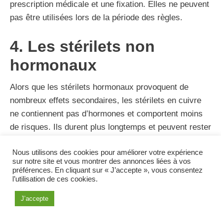
prescription médicale et une fixation. Elles ne peuvent
pas être utilisées lors de la période des règles.
4. Les stérilets non
hormonaux
Alors que les stérilets hormonaux provoquent de
nombreux effets secondaires, les stérilets en cuivre
ne contiennent pas d’hormones et comportent moins
de risques. Ils durent plus longtemps et peuvent rester
implantés jusqu’à 10 ans. Ils peuvent cependant
Nous utilisons des cookies pour améliorer votre expérience
augmenter les saignements abondants au cours des
sur notre site et vous montrer des annonces liées à vos
règles, vu qu’ils n’interfèrent pas avec l’ovulation ou
préférences. En cliquant sur « J’accepte », vous consentez
l’utilisation de ces cookies.
les cycles menstruels normaux. Il existe également
une faible possibilité qu’ils glissent, perdent leur
J’accepte
position et ainsi n’empêchent pas la grossesse, mais
leur taux de réussite est de 99 %. (
28
)