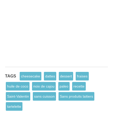
TAGS
cheesecake
dattes
dessert
fraises
huile de coco
noix de cajou
paleo
recette
Saint-Valentin
sans cuisson
Sans produits laitiers
tartelette