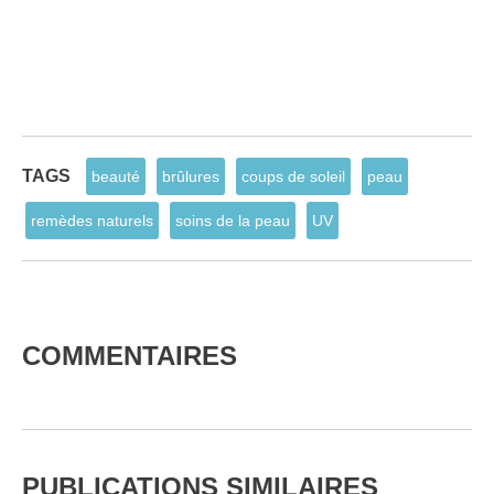
TAGS
beauté
brûlures
coups de soleil
peau
remèdes naturels
soins de la peau
UV
COMMENTAIRES
PUBLICATIONS SIMILAIRES