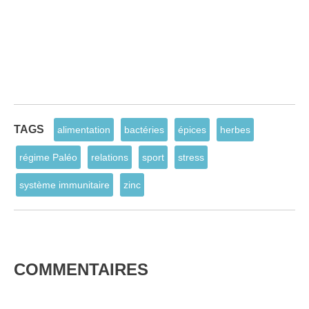
TAGS
alimentation
bactéries
épices
herbes
régime Paléo
relations
sport
stress
système immunitaire
zinc
COMMENTAIRES