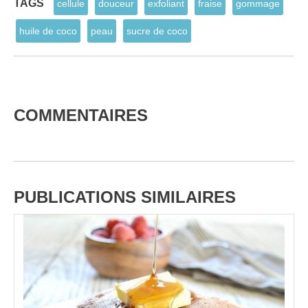
TAGS
cellule
douceur
exfoliant
fraise
gommage
huile de coco
peau
sucre de coco
COMMENTAIRES
PUBLICATIONS SIMILAIRES