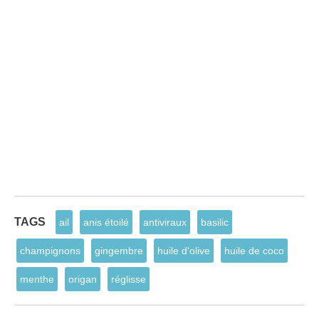
TAGS
ail
anis étoilé
antiviraux
basilic
champignons
gingembre
huile d'olive
huile de coco
menthe
origan
réglisse