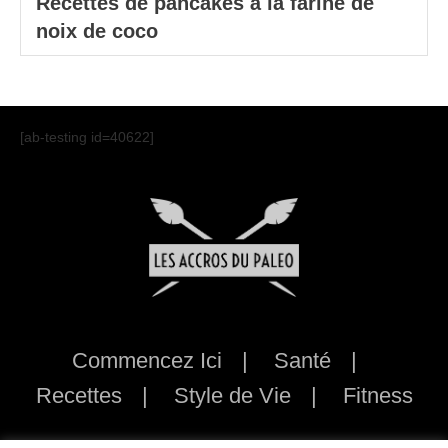
Recettes de pancakes à la farine de
noix de coco
[ab-testing id=40622]
Commencez Ici
Santé
Recettes
Style de Vie
Fitness