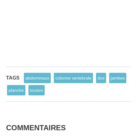
TAGS
abdominaux
colonne vertebrale
dos
jambes
planche
torsion
COMMENTAIRES