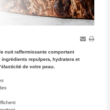
de nuit raffermissante comportant
 ingrédients repulpera, hydratera et
l’élasticité de votre peau.
es
des
ffichent
omettent