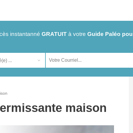
cès instantanné
GRATUIT
à votre
Guide Paléo pou
ison
fermissante maison