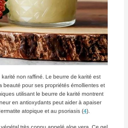
karité non raffiné. Le beurre de karité est
 beauté pour ses propriétés émollientes et
iques utilisant le beurre de karité montrent
teneur en antioxydants peut aider à apaiser
ermatite atopique et au psoriasis (
4
).
t végétal très connu appelé aloe vera. Ce gel