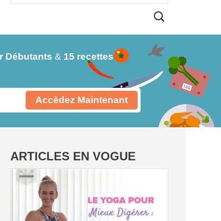
r Débutants
&
15 recettes
Accèdez Maintenant
ARTICLES EN VOGUE