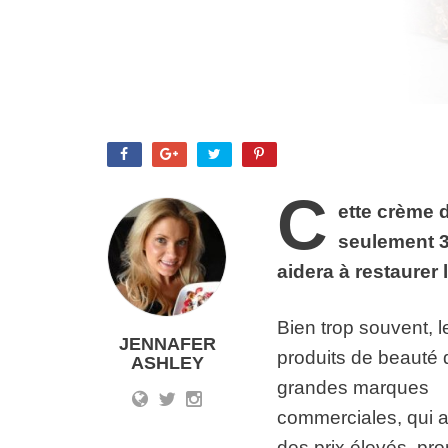
C
ette crème 
seulement 3
aidera à restaurer 
Bien trop souvent, l
JENNAFER
produits de beauté 
ASHLEY
grandes marques
commerciales, qui a
des prix élevés, pr