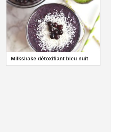
Milkshake détoxifiant bleu nuit