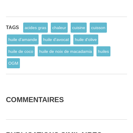
TAGS
acides gras
chaleur
cuisine
cuisson
huile d'amande
huile d'avocat
huile d'olive
huile de coco
huile de noix de macadamia
huiles
OGM
COMMENTAIRES