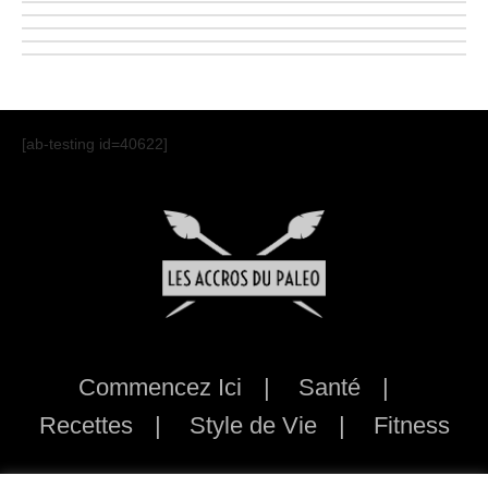
Health Hack
Neurotransmitters
Dysfunction?
[ab-testing id=40622]
Commencez Ici
Santé
Recettes
Style de Vie
Fitness